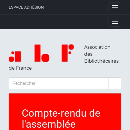
ESPACE ADHÉSION
Toggle
navigati
Toggle
navigati
Association
des
Bibliothécaires
de France
RECHERCHER
Compte-rendu de
l'assemblée