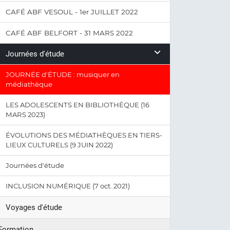
CAFÉ ABF VESOUL - 1er JUILLET 2022
CAFÉ ABF BELFORT - 31 MARS 2022
Journées d'étude
JOURNÉE d'ÉTUDE : musiquer en
médiathèque
LES ADOLESCENTS EN BIBLIOTHÈQUE (16
MARS 2023)
ÉVOLUTIONS DES MÉDIATHÈQUES EN TIERS-
LIEUX CULTURELS (9 JUIN 2022)
Journées d'étude
INCLUSION NUMÉRIQUE (7 oct. 2021)
Voyages d'étude
Formation