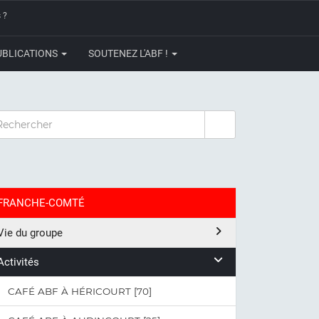
 ?
UBLICATIONS
SOUTENEZ L'ABF !
CHERCHER
FRANCHE-COMTÉ
Vie du groupe
Activités
CAFÉ ABF À HÉRICOURT [70]