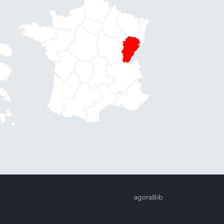
agoraBib