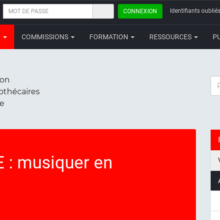
MOT
Identifiants oubliés
CONNEXION
DE
PASSE
N
COMMISSIONS
FORMATION
RESSOURCES
P
ion
RE
iothécaires
ce
: musiquer en