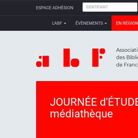
IDENTIFIANT
ESPACE ADHÉSION
L'ABF
ÉVÈNEMENTS
EN RÉGIO
Associat
des Bibl
de Fran
JOURNÉE d'ÉTUDE 
médiathèque