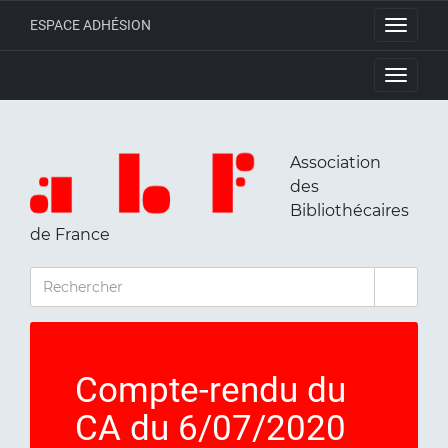
ESPACE ADHÉSION
Toggle
navigati
Toggle
navigati
Association
des
Bibliothécaires
de France
RECHERCHER
Compte-rendu du
CA du 6/07/2020