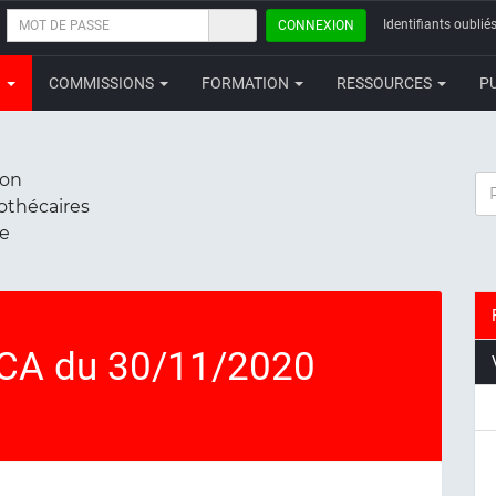
MOT
Identifiants oubliés
CONNEXION
DE
PASSE
N
COMMISSIONS
FORMATION
RESSOURCES
P
ion
RE
iothécaires
ce
CA du 30/11/2020