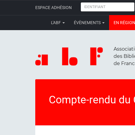
IDENTIFIANT
ESPACE ADHÉSION
L'ABF
ÉVÈNEMENTS
EN RÉGIO
Associat
des Bibl
de Fran
Compte-rendu du 