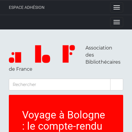
ESPACE ADHÉSION
Toggle
navigati
Toggle
navigati
Association
des
Bibliothécaires
de France
RECHERCHER
Voyage à Bologne
: le compte-rendu