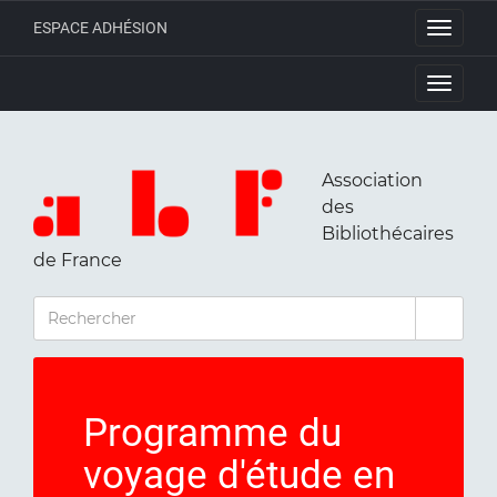
ESPACE ADHÉSION
Toggle
navigati
Toggle
navigati
Association
des
Bibliothécaires
de France
RECHERCHER
Programme du
voyage d'étude en