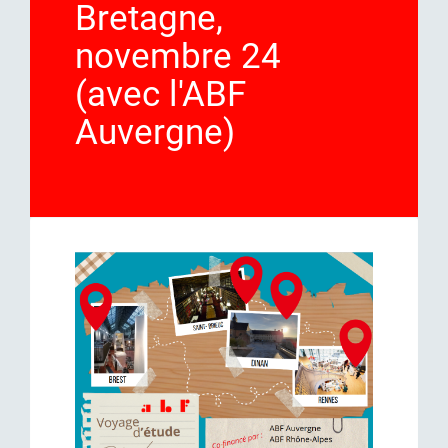
Bretagne,
novembre 24
(avec l'ABF
Auvergne)