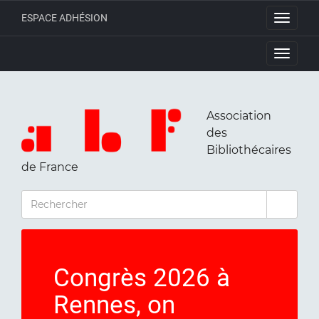
ESPACE ADHÉSION
Toggle
navigati
Toggle
navigati
Association
des
Bibliothécaires
de France
RECHERCHER
Congrès 2026 à
Rennes, on