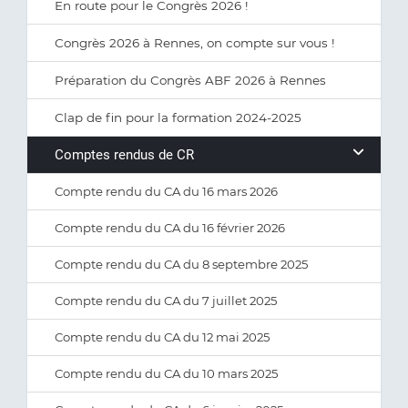
En route pour le Congrès 2026 !
Congrès 2026 à Rennes, on compte sur vous !
Préparation du Congrès ABF 2026 à Rennes
Clap de fin pour la formation 2024-2025
Comptes rendus de CR
Compte rendu du CA du 16 mars 2026
Compte rendu du CA du 16 février 2026
Compte rendu du CA du 8 septembre 2025
Compte rendu du CA du 7 juillet 2025
Compte rendu du CA du 12 mai 2025
Compte rendu du CA du 10 mars 2025