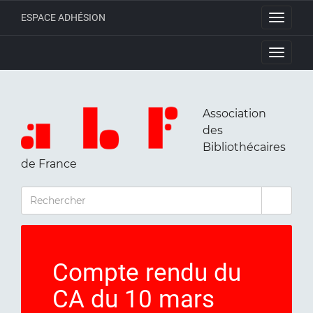
ESPACE ADHÉSION
Toggle
navigati
Toggle
navigati
Association
des
Bibliothécaires
de France
RECHERCHER
Compte rendu du
CA du 10 mars