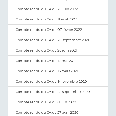
Compte rendu du CA du 20 juin 2022
Compte rendu du CA du 11 avril 2022
Compte rendu du CA du 07 février 2022
Compte rendu du CA du 20 septembre 2021
Compte rendu du CA du 28 juin 2021
Compte rendu du CA du 17 mai 2021
Compte rendu du CA du 15 mars 2021
Compte rendu du CA du 9 novembre 2020
Compte rendu du CA du 28 septembre 2020
Compte rendu du CA du 8 juin 2020
Compte rendu du CA du 27 avril 2020