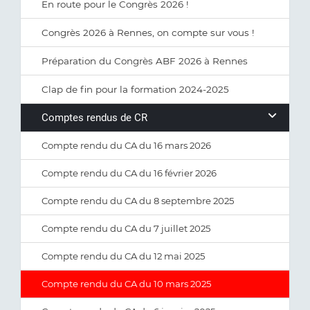
En route pour le Congrès 2026 !
Congrès 2026 à Rennes, on compte sur vous !
Préparation du Congrès ABF 2026 à Rennes
Clap de fin pour la formation 2024-2025
Comptes rendus de CR
Compte rendu du CA du 16 mars 2026
Compte rendu du CA du 16 février 2026
Compte rendu du CA du 8 septembre 2025
Compte rendu du CA du 7 juillet 2025
Compte rendu du CA du 12 mai 2025
Compte rendu du CA du 10 mars 2025