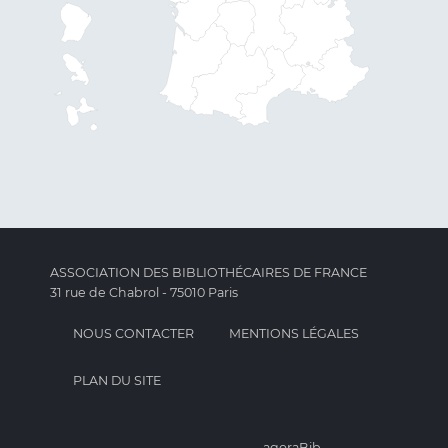
ASSOCIATION DES BIBLIOTHÉCAIRES DE FRANCE
31 rue de Chabrol - 75010 Paris
NOUS CONTACTER
MENTIONS LÉGALES
PLAN DU SITE
agoraBib