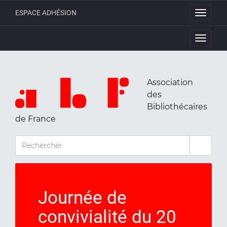
ESPACE ADHÉSION
Toggle
navigati
Toggle
navigati
Association
des
Bibliothécaires
de France
RECHERCHER
Journée de
convivialité du 20