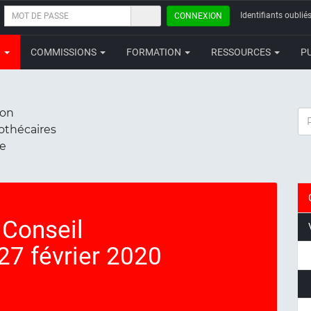
MOT
Identifiants oubliés
CONNEXION
DE
PASSE
N
COMMISSIONS
FORMATION
RESSOURCES
P
ion
RE
iothécaires
ce
Conseil
 27 février 2020