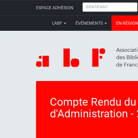
IDENTIFIANT
ESPACE ADHÉSION
L'ABF
ÉVÈNEMENTS
EN RÉGIO
Associat
des Bibl
de Fran
Compte Rendu du 
d'Administration -