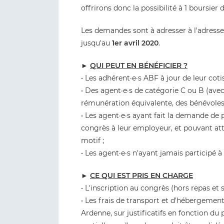
offrirons donc la possibilité à 1 boursier 
Les demandes sont à adresser à l'adre
jusqu'au
1er avril 2020
.
►
QUI PEUT EN BÉNÉFICIER ?
• Les adhérent·e·s ABF à jour de leur coti
• Des agent·e·s de catégorie C ou B (avec 
rémunération équivalente, des bénévoles
• Les agent·e·s ayant fait la demande de 
congrès à leur employeur, et pouvant atte
motif ;
• Les agent·e·s n'ayant jamais participé
►
CE QUI EST PRIS EN CHARGE
• L'inscription au congrès (hors repas et 
• Les frais de transport et d'hébergeme
Ardenne, sur justificatifs en fonction du 