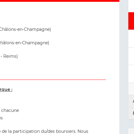
Châlons-en-Champagne)
Châlons-en-Champagne)
 - Reims)
rque :
s chacune
ès
té de la participation du/des boursiers. Nous