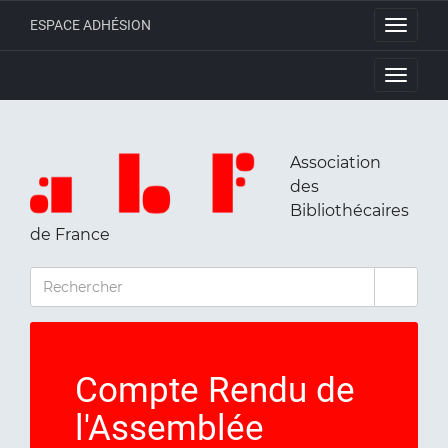
ESPACE ADHÉSION
Toggle
navigati
Toggle
navigati
Association
des
Bibliothécaires
de France
RECHERCHER
Compte Rendu de
l'Assemblée