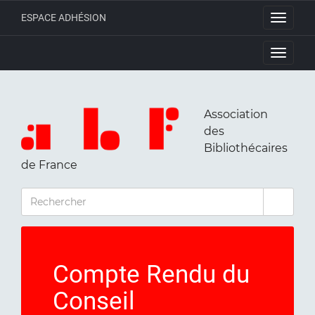
ESPACE ADHÉSION
Toggle
navigati
Toggle
navigati
Association
des
Bibliothécaires
de France
RECHERCHER
Compte Rendu du
Conseil