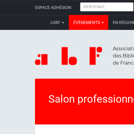
IDENTIFIANT
ESPACE ADHÉSION
L'ABF
ÉVÈNEMENTS
EN RÉGIO
Associat
des Bibl
de Fran
Salon professionn