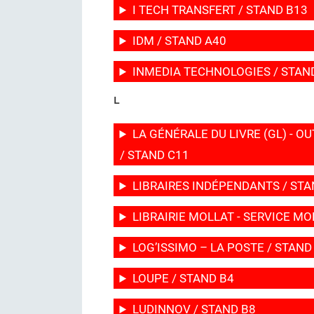
I TECH TRANSFERT / STAND B13
IDM / STAND A40
INMEDIA TECHNOLOGIES / STAN
L
LA GÉNÉRALE DU LIVRE (GL) - O
/ STAND C11
LIBRAIRES INDÉPENDANTS / STA
LIBRAIRIE MOLLAT - SERVICE M
LOG’ISSIMO – LA POSTE / STAND
LOUPE / STAND B4
LUDINNOV / STAND B8