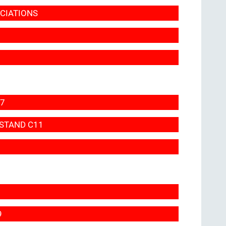
OCIATIONS
7
 STAND C11
5
9