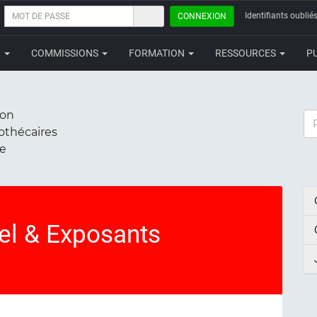
MOT
Identifiants oubliés
CONNEXION
DE
PASSE
N
COMMISSIONS
FORMATION
RESSOURCES
P
ion
RE
iothécaires
ce
el & Exposants