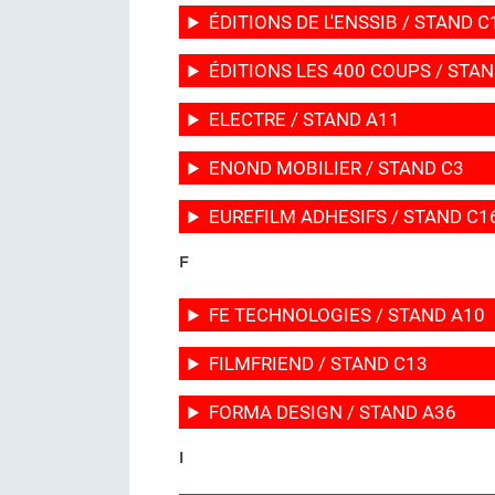
ÉDITIONS DE L'ENSSIB / STAND C
ÉDITIONS LES 400 COUPS / STA
ELECTRE / STAND A11
ENOND MOBILIER / STAND C3
EUREFILM ADHESIFS / STAND C1
F
FE TECHNOLOGIES / STAND A10
FILMFRIEND / STAND C13
FORMA DESIGN / STAND A36
I