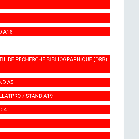
D A18
UTIL DE RECHERCHE BIBLIOGRAPHIQUE (ORB)
ND A5
OLLATPRO / STAND A19
 C4