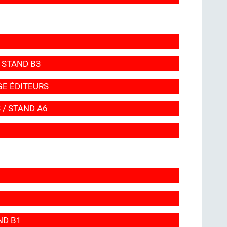
 STAND B3
GE ÉDITEURS
 / STAND A6
ND B1