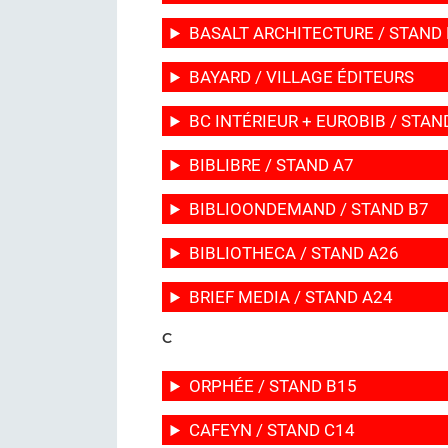
BASALT ARCHITECTURE / STAND
BAYARD / VILLAGE ÉDITEURS
BC INTÉRIEUR + EUROBIB / STAN
BIBLIBRE / STAND A7
BIBLIOONDEMAND / STAND B7
BIBLIOTHECA / STAND A26
BRIEF MEDIA / STAND A24
C
ORPHÉE / STAND B15
CAFEYN / STAND C14