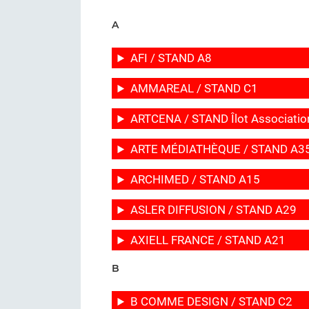
A
AFI / STAND A8
AMMAREAL / STAND C1
ARTCENA / STAND Îlot Associatio
ARTE MÉDIATHÈQUE / STAND A3
ARCHIMED / STAND A15
ASLER DIFFUSION / STAND A29
AXIELL FRANCE / STAND A21
B
B COMME DESIGN / STAND C2