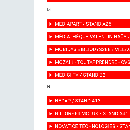
M
MEDIAPART / STAND A25
MÉDIATHÈQUE VALENTIN HAÜY /
MOBIDYS BIBLIODYSSÉE / VILLA
MOZAIK - TOUTAPPRENDRE - CVS
MEDICI.TV / STAND B2
N
NEDAP / STAND A13
NILLOR - FILMOLUX / STAND A41
NOVATICE TECHNOLOGIES / STA