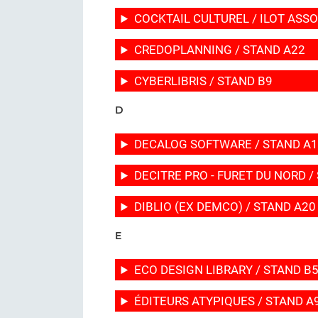
COCKTAIL CULTUREL / ILOT ASS
CREDOPLANNING / STAND A22
CYBERLIBRIS / STAND B9
D
DECALOG SOFTWARE / STAND A1
DECITRE PRO - FURET DU NORD /
DIBLIO (EX DEMCO) / STAND A20
E
ECO DESIGN LIBRARY / STAND B
ÉDITEURS ATYPIQUES / STAND A