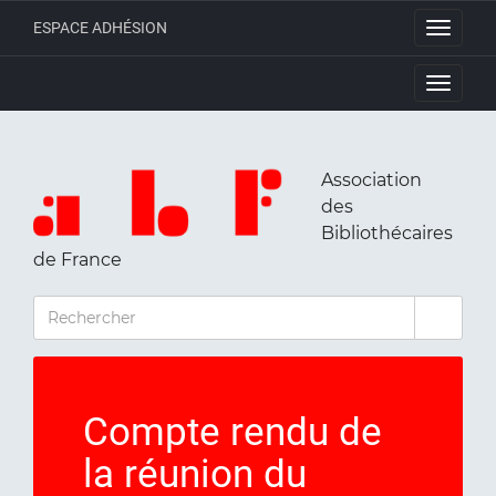
ESPACE ADHÉSION
Toggle
navigati
Toggle
navigati
Association
des
Bibliothécaires
de France
RECHERCHER
Compte rendu de
la réunion du