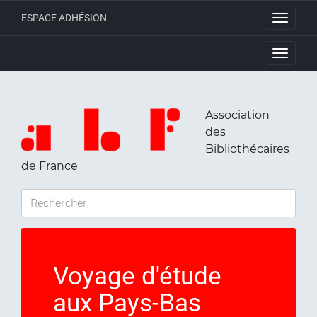
ESPACE ADHÉSION
Toggle
navigati
Toggle
navigati
Association
des
Bibliothécaires
de France
RECHERCHER
Voyage d'étude
aux Pays-Bas