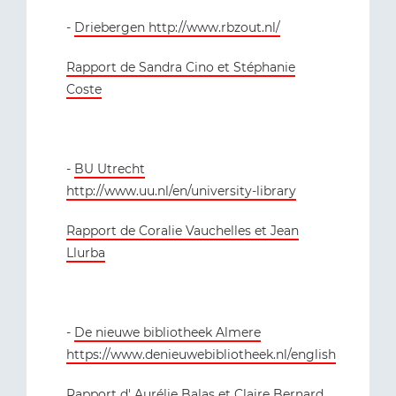
-
Driebergen http://www.rbzout.nl/
Rapport de Sandra Cino et Stéphanie
Coste
-
BU Utrecht
http://www.uu.nl/en/university-library
Rapport de Coralie Vauchelles et Jean
Llurba
-
De nieuwe bibliotheek Almere
https://www.denieuwebibliotheek.nl/english
Rapport d' Aurélie Balas et Claire Bernard