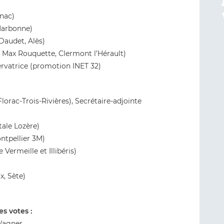
nac)
Narbonne)
 Daudet, Alès)
 Max Rouquette, Clermont l’Hérault)
rvatrice (promotion INET 32)
orac-Trois-Rivières), Secrétaire-adjointe
ale Lozère)
ntpellier 3M)
ermeille et Illibéris)
, Sète)
es votes :
 Wagner