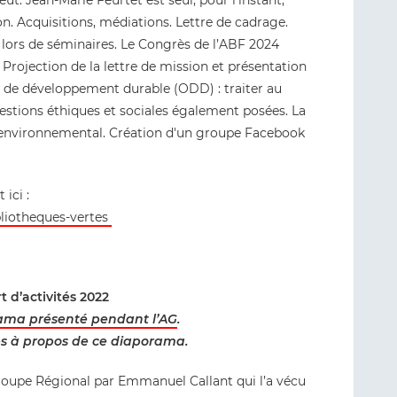
ut. Jean-Marie Feurtet est seul, pour l’instant,
. Acquisitions, médiations. Lettre de cadrage.
r lors de séminaires. Le Congrès de l’ABF 2024
 Projection de la lettre de mission et présentation
fs de développement durable (ODD) : traiter au
stions éthiques et sociales également posées. La
 environnemental. Création d'un groupe Facebook
ici :
bliotheques-vertes
 d’activités 2022
ama présenté pendant l’AG
.
es à propos de ce diaporama.
oupe Régional par Emmanuel Callant qui l’a vécu