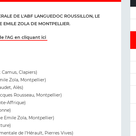
RALE DE L'ABF LANGUEDOC ROUSSILLON, LE
 EMILE ZOLA DE MONTPELLIER.
e l'AG en cliquant ici
 Camus, Clapiers)
ile Zola, Montpellier)
udet, Alès)
cques Rousseau, Montpellier)
te-Affrique)
bonne)
e Emile Zola, Montpellier)
cture)
tale de l’Hérault, Pierres Vives)