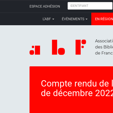
IDENTIFIANT
ESPACE ADHÉSION
L'ABF
ÉVÈNEMENTS
EN RÉGIO
Associat
des Bibl
de Fran
Compte rendu de 
de décembre 202