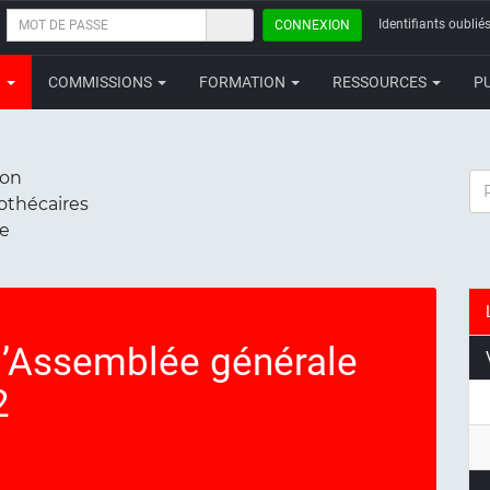
MOT
Identifiants oubliés
CONNEXION
DE
PASSE
N
COMMISSIONS
FORMATION
RESSOURCES
P
ion
RE
iothécaires
ce
l’Assemblée générale
2