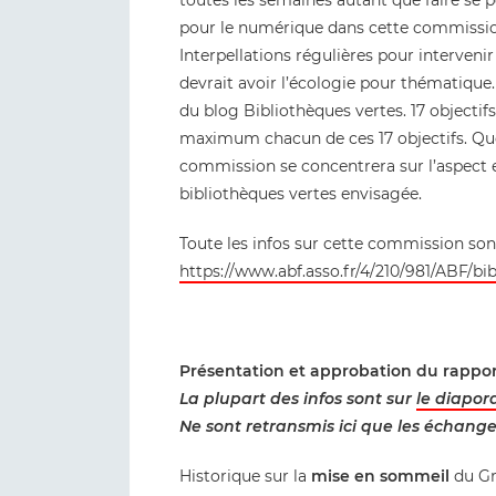
toutes les semaines autant que faire se pe
pour le numérique dans cette commission
Interpellations régulières pour interveni
devrait avoir l’écologie pour thématique.
du blog Bibliothèques vertes. 17 objecti
maximum chacun de ces 17 objectifs. Que
commission se concentrera sur l’aspect
bibliothèques vertes envisagée.
Toute les infos sur cette commission sont 
https://www.abf.asso.fr/4/210/981/ABF/bi
Présentation et approbation du rapport
La plupart des infos sont sur
le diapor
Ne sont retransmis ici que les échang
Historique sur la
mise en sommeil
du Gr