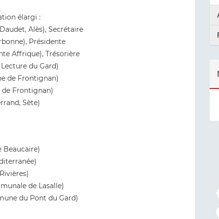
tion élargi :
udet, Alès), Secrétaire
rbonne), Présidente
e Affrique), Trésorière
a Lecture du Gard)
e de Frontignan)
 de Frontignan)
rrand, Sète)
e Beaucaire)
iterranée)
Rivières)
munale de Lasalle)
mune du Pont du Gard)