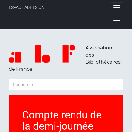
ESPACE ADHÉSION
Toggle
navigati
Toggle
navigati
Association
des
Bibliothécaires
de France
RECHERCHER
Compte rendu de
la demi-journée