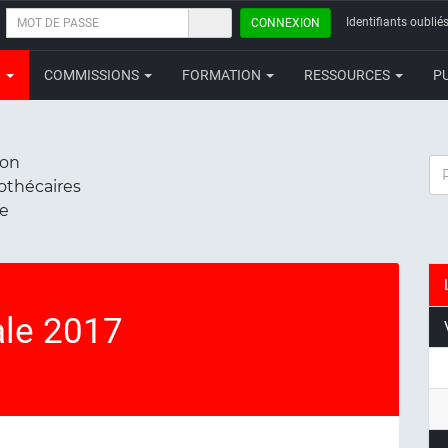
MOT
Identifiants oubliés
CONNEXION
DE
PASSE
N
COMMISSIONS
FORMATION
RESSOURCES
P
ion
RE
iothécaires
ce
le 2017