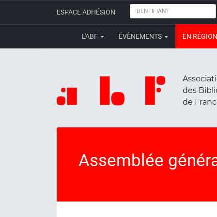
IDENTIFIANT
ESPACE ADHÉSION
L'ABF
ÉVÈNEMENTS
EN RÉGIO
Associat
des Bibl
de Fran
Assemblée généra