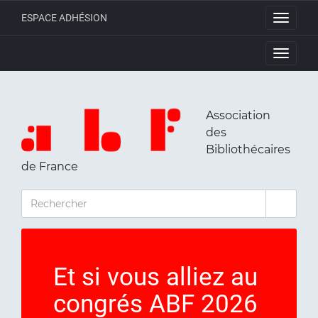
ESPACE ADHÉSION
Toggle
navigati
Toggle
navigati
Association
des
Bibliothécaires
de France
RECHERCHER
Et si vous alliez au
congrés ABF 2026