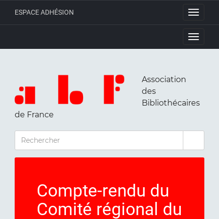
ESPACE ADHÉSION
Toggle
navigati
Toggle
navigati
Association
des
Bibliothécaires
de France
RECHERCHER
Compte-rendu du
Comité régional du