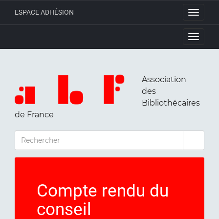
ESPACE ADHÉSION
Toggle
navigati
Toggle
navigati
Association
des
Bibliothécaires
de France
RECHERCHER
Compte rendu du
conseil