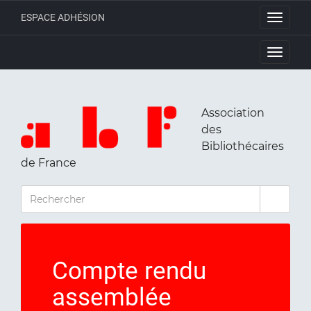
ESPACE ADHÉSION
Toggle
navigati
Toggle
navigati
Association
des
Bibliothécaires
de France
RECHERCHER
Compte rendu
assemblée