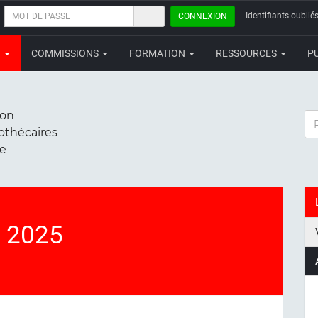
MOT
Identifiants oubliés
CONNEXION
DE
PASSE
N
COMMISSIONS
FORMATION
RESSOURCES
P
ion
RE
iothécaires
ce
s 2025