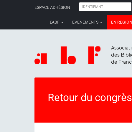
IDENTIFIANT
ESPACE ADHÉSION
L'ABF
ÉVÈNEMENTS
EN RÉGIO
Associat
des Bibl
de Fran
Retour du congrè