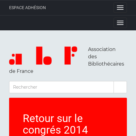
ESPACE ADHÉSION
Toggle
navigati
Toggle
navigati
Association
des
Bibliothécaires
de France
RECHERCHER
Retour sur le
congrés 2014