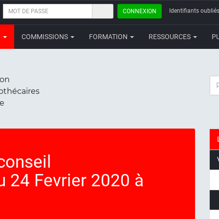
MOT
Identifiants oubliés
CONNEXION
DE
PASSE
N
COMMISSIONS
FORMATION
RESSOURCES
P
ion
RE
iothécaires
ce
conseil
u 24 Fevrier 2020 à