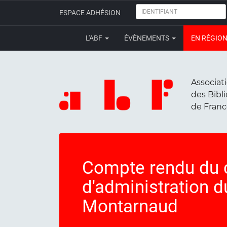
IDENTIFIANT
ESPACE ADHÉSION
L'ABF
ÉVÈNEMENTS
EN RÉGIO
Associat
des Bibl
de Fran
Compte rendu du 
d'administration d
Montarnaud