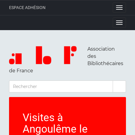
ESPACE ADHÉSION
Toggle
navigati
Toggle
navigati
Association
des
Bibliothécaires
de France
RECHERCHER
Visites à
Angoulême le