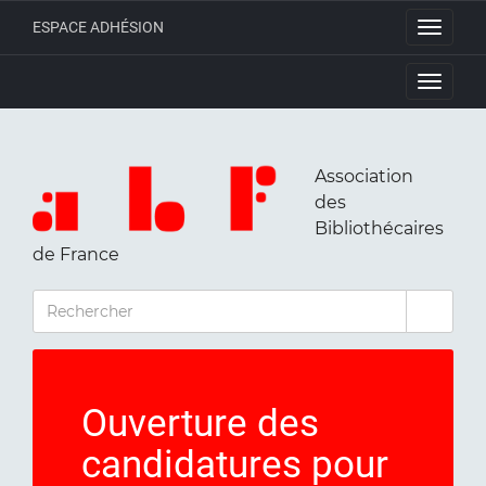
ESPACE ADHÉSION
Toggle
navigati
Toggle
navigati
Association
des
Bibliothécaires
de France
RECHERCHER
Ouverture des
candidatures pour