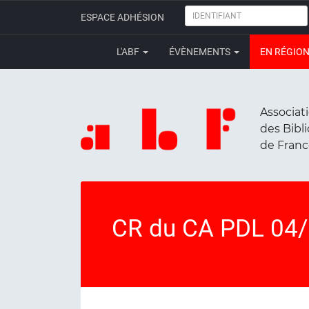
IDENTIFIANT
ESPACE ADHÉSION
L'ABF
ÉVÈNEMENTS
EN RÉGIO
Associat
des Bibl
de Fran
CR du CA PDL 04