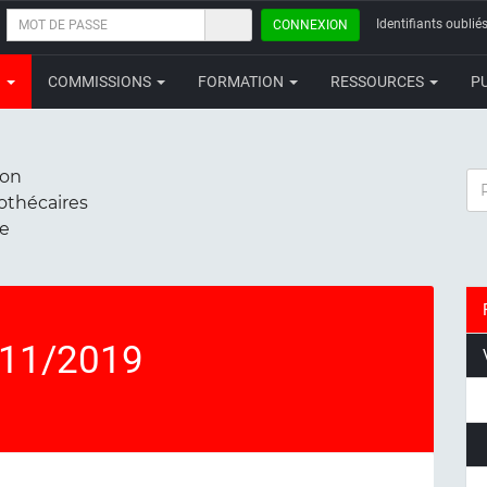
MOT
Identifiants oubliés
CONNEXION
DE
PASSE
N
COMMISSIONS
FORMATION
RESSOURCES
P
ion
RE
iothécaires
ce
/11/2019