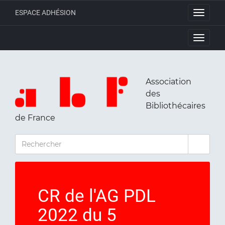
ESPACE ADHÉSION
Toggle
navigati
Toggle
navigati
Association
des
Bibliothécaires
de France
RECHERCHER
CR de l'AG PDL
2022 du 5