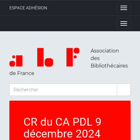
ESPACE ADHÉSION
Toggle
navigati
Toggle
navigati
Association
des
Bibliothécaires
de France
RECHERCHER
CR du CA PDL 9
décembre 2024