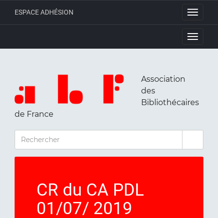
ESPACE ADHÉSION
Toggle
navigati
Toggle
navigati
Association
des
Bibliothécaires
de France
RECHERCHER
CR du CA PDL
01/07/ 2019