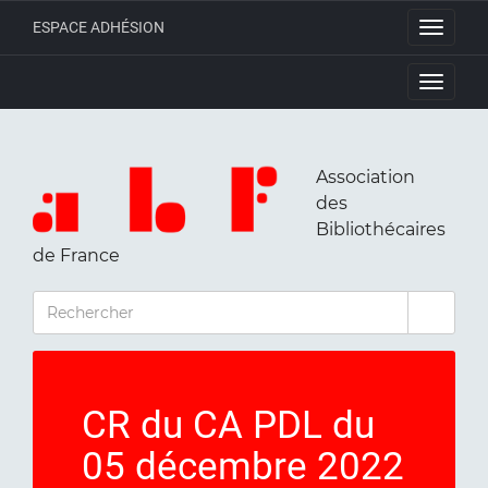
ESPACE ADHÉSION
Toggle
navigati
Toggle
navigati
Association
des
Bibliothécaires
de France
RECHERCHER
CR du CA PDL du
05 décembre 2022