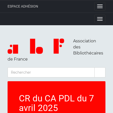
ESPACE ADHÉSION
Toggle
navigati
Toggle
navigati
Association
des
Bibliothécaires
de France
RECHERCHER
CR du CA PDL du 7
avril 2025