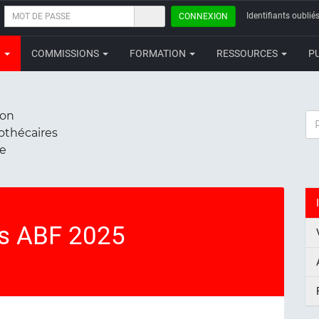
MOT
Identifiants oubliés
CONNEXION
DE
PASSE
N
COMMISSIONS
FORMATION
RESSOURCES
P
ion
RE
iothécaires
ce
s ABF 2025