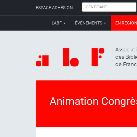
IDENTIFIANT
ESPACE ADHÉSION
L'ABF
ÉVÈNEMENTS
EN RÉGIO
Associat
des Bibl
de Fran
Animation Congrè