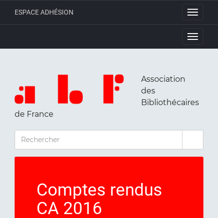
ESPACE ADHÉSION
Toggle
navigati
Toggle
navigati
Association
des
Bibliothécaires
de France
RECHERCHER
Comptes rendus
CA 2016