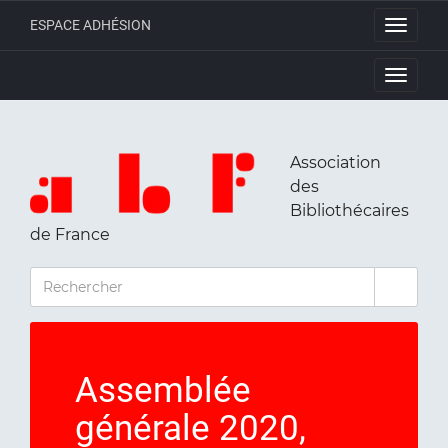
ESPACE ADHÉSION
Toggle
navigati
Toggle
navigati
Association
des
Bibliothécaires
de France
RECHERCHER
Assemblée
générale 2020,