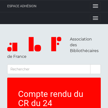
ESPACE ADHÉSION
Toggle
navigati
Toggle
navigati
Association
des
Bibliothécaires
de France
RECHERCHER
Compte rendu du
CR du 24