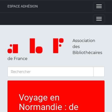
ESPACE ADHÉSION
Toggle
navigati
Toggle
navigati
Association
des
Bibliothécaires
de France
RECHERCHER
Voyage en
Normandie : de