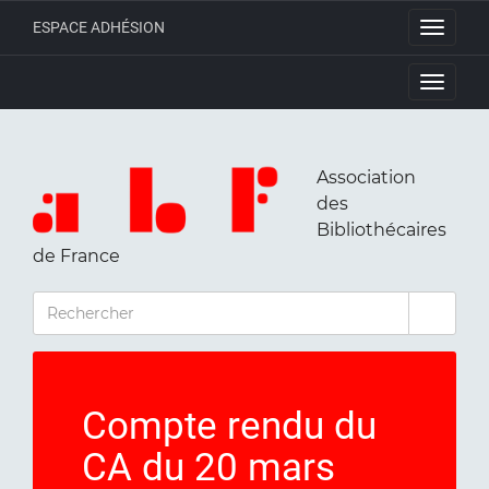
ESPACE ADHÉSION
Toggle
navigati
Toggle
navigati
Association
des
Bibliothécaires
de France
RECHERCHER
Compte rendu du
CA du 20 mars