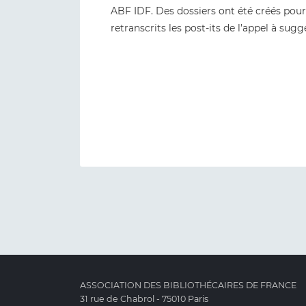
ABF IDF. Des dossiers ont été créés pou
retranscrits les post-its de l’appel à su
ASSOCIATION DES BIBLIOTHÉCAIRES DE FRANCE
31 rue de Chabrol - 75010 Paris