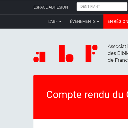
IDENTIFIANT
ESPACE ADHÉSION
L'ABF
ÉVÈNEMENTS
EN RÉGIO
Associat
des Bibl
de Fran
Compte rendu du C