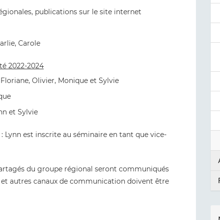
gionales, publications sur le site internet
arlie, Carole
ité 2022-2024
loriane, Olivier, Monique et Sylvie
ique
nn et Sylvie
 : Lynn est inscrite au séminaire en tant que vice-
partagés du groupe régional seront communiqués
te et autres canaux de communication doivent être