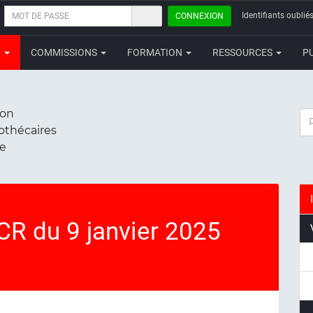
MOT
Identifiants oubliés
CONNEXION
DE
PASSE
N
COMMISSIONS
FORMATION
RESSOURCES
P
ion
RE
iothécaires
ce
R du 9 janvier 2025