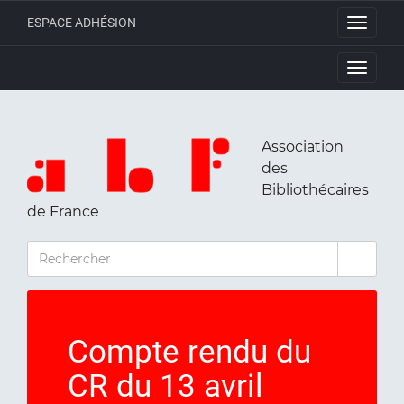
ESPACE ADHÉSION
Toggle
navigati
Toggle
navigati
Association
des
Bibliothécaires
de France
RECHERCHER
Compte rendu du
CR du 13 avril