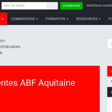
MOT
Identifiants oubliés
CONNEXION
DE
PASSE
N
COMMISSIONS
FORMATION
RESSOURCES
P
ion
RE
iothécaires
ce
entes ABF Aquitaine