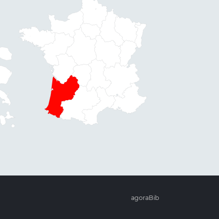
agoraBib