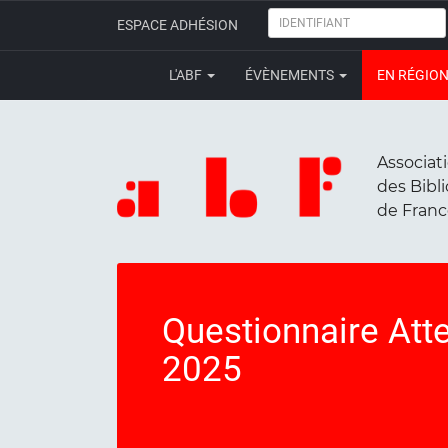
IDENTIFIANT
ESPACE ADHÉSION
L'ABF
ÉVÈNEMENTS
EN RÉGIO
Associat
des Bibl
de Fran
Questionnaire Att
2025