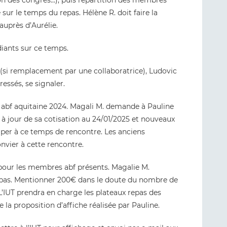
on des congrès…), puis répartition des membres
ur le temps du repas. Hélène R. doit faire la
uprès d’Aurélie.
ants sur ce temps.
. (si remplacement par une collaboratrice), Ludovic
essés, se signaler.
ts abf aquitaine 2024. Magali M. demande à Pauline
 à jour de sa cotisation au 24/01/2025 et nouveaux
iper à ce temps de rencontre. Les anciens
onvier à cette rencontre.
 pour les membres abf présents. Magalie M.
repas. Mentionner 200€ dans le doute du nombre de
L’IUT prendra en charge les plateaux repas des
la proposition d’affiche réalisée par Pauline.