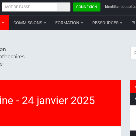
MOT
Identifiants oubliés
CONNEXION
DE
PASSE
N
COMMISSIONS
FORMATION
RESSOURCES
P
ion
RE
iothécaires
ce
ne - 24 janvier 2025