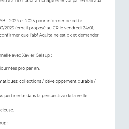
mettre à l’IUT pour affichage et envoi par e-mail aux
 ABF 2024 et 2025 pour informer de cette
7/03/2025 (email proposé au CR le vendredi 24/01,
ur confirmer que l’abf Aquitaine est ok et demander
nnelle avec Xavier Galaup
:
 journées pro par an.
ématiques: collections / développement durable /
s pertinente dans la perspective de la veille
cieuse.
aup :