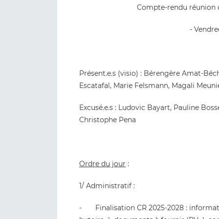
Compte-rendu réunion d
- Vendre
Présent.e.s (visio) : Bérengère Amat-Béc
Escatafal, Marie Felsmann, Magali Meuni
Excusé.e.s : Ludovic Bayart, Pauline Bos
Christophe Pena
Ordre du jour
:
1/ Administratif :
- Finalisation CR 2025-2028 : informati