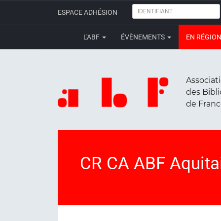
IDENTIFIANT
ESPACE ADHÉSION
L'ABF
ÉVÈNEMENTS
EN RÉGIO
Associat
des Bibl
de Fran
CR CA ABF Aquitai