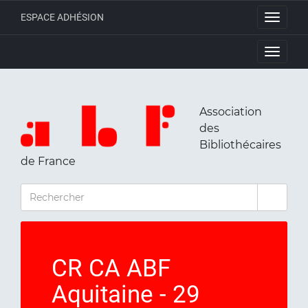
ESPACE ADHÉSION
Toggle
navigati
Toggle
navigati
Association
des
Bibliothécaires
de France
RECHERCHER
CR CA ABF
Aquitaine - 29