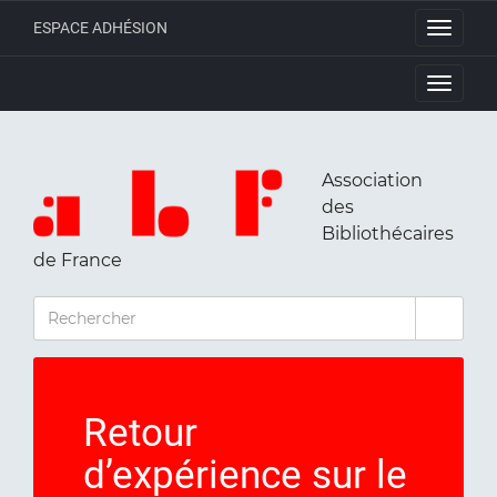
ESPACE ADHÉSION
Toggle
navigati
Toggle
navigati
Association
des
Bibliothécaires
de France
RECHERCHER
Retour
d’expérience sur le