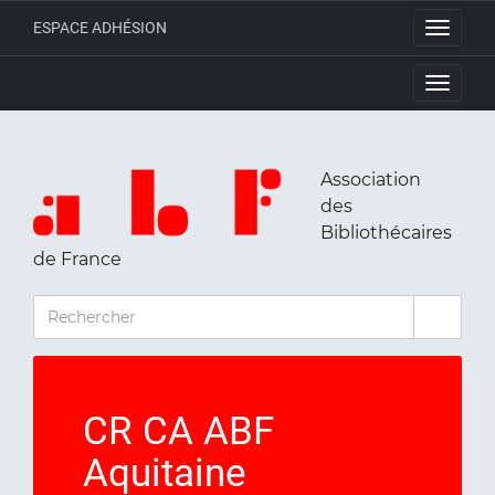
ESPACE ADHÉSION
Toggle
navigati
Toggle
navigati
Association
des
Bibliothécaires
de France
RECHERCHER
CR CA ABF
Aquitaine