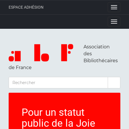
ESPACE ADHÉSION
Toggle
navigati
Toggle
navigati
Association
des
Bibliothécaires
de France
RECHERCHER
Pour un statut
public de la Joie