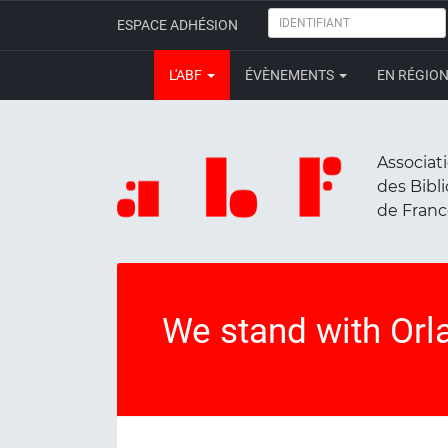
IDENTIFIANT
ESPACE ADHÉSION
L'ABF
ÉVÈNEMENTS
EN RÉGIO
Associat
des Bibl
de Fran
We stand with Orl