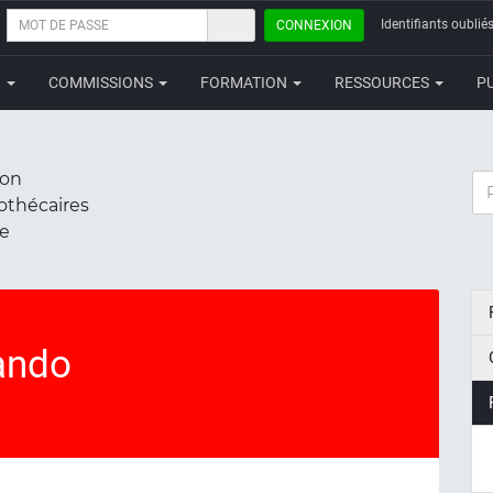
MOT
Identifiants oubliés
CONNEXION
DE
PASSE
N
COMMISSIONS
FORMATION
RESSOURCES
P
ion
RE
iothécaires
ce
ando