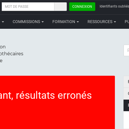
MOT
Identifiants oubliés
CONNEXION
DE
PASSE
N
COMMISSIONS
FORMATION
RESSOURCES
P
ion
RE
iothécaires
ce
nt, résultats erronés