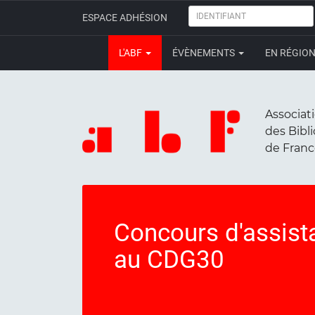
IDENTIFIANT
ESPACE ADHÉSION
L'ABF
ÉVÈNEMENTS
EN RÉGIO
Associat
des Bibl
de Fran
Concours d'assista
au CDG30